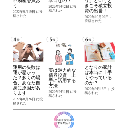
不動産を買お
本当なの？
う」というと
う
きこそ積立投
2022年9月2日 に投
資の出番！
稿された
2022年9月19日 に投
稿された
2022年10月20日 に
投稿された
運用の失敗は
となりの家計
実は魅力的な
運が悪かっ
は本当に上手
債券投資 上
た？多くの場
くやっている
手に活用する
合、あなた自
のか？
方法
身に原因があ
2022年9月16日 に投
2022年9月1日 に投
ります
稿された
稿された
2022年8月26日 に投
稿された