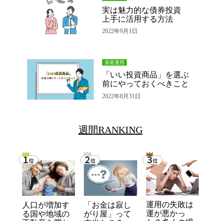
実は魅力的な債券投資
上手に活用する方法
2022年9月1日
資産運用
「いい投資商品」を選ぶ
前にやっておくべきこと
2022年8月31日
週間RANKING
運用の失敗は
人口が増加す
「お金は寂し
運が悪かっ
る国や地域の
がり屋」って