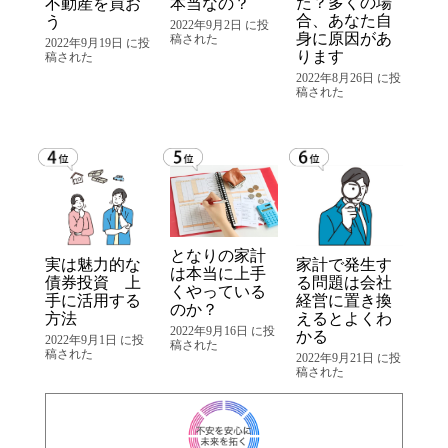
た？多くの場
不動産を買お
本当なの？
合、あなた自
う
2022年9月2日 に投
身に原因があ
稿された
2022年9月19日 に投
ります
稿された
2022年8月26日 に投
稿された
となりの家計
実は魅力的な
家計で発生す
は本当に上手
債券投資 上
る問題は会社
くやっている
手に活用する
経営に置き換
のか？
方法
えるとよくわ
2022年9月16日 に投
かる
2022年9月1日 に投
稿された
稿された
2022年9月21日 に投
稿された